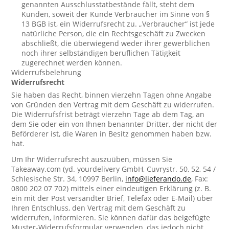
genannten Ausschlusstatbestände fällt, steht dem
Kunden, soweit der Kunde Verbraucher im Sinne von §
13 BGB ist, ein Widerrufsrecht zu. „Verbraucher“ ist jede
natürliche Person, die ein Rechtsgeschäft zu Zwecken
abschließt, die überwiegend weder ihrer gewerblichen
noch ihrer selbständigen beruflichen Tätigkeit
zugerechnet werden können.
Widerrufsbelehrung
Widerrufsrecht
Sie haben das Recht, binnen vierzehn Tagen ohne Angabe
von Gründen den Vertrag mit dem Geschäft zu widerrufen.
Die Widerrufsfrist beträgt vierzehn Tage ab dem Tag, an
dem Sie oder ein von Ihnen benannter Dritter, der nicht der
Beförderer ist, die Waren in Besitz genommen haben bzw.
hat.
Um Ihr Widerrufsrecht auszuüben, müssen Sie
Takeaway.com (yd. yourdelivery GmbH, Cuvrystr. 50, 52, 54 /
Schlesische Str. 34, 10997 Berlin,
info@lieferando.de
, Fax:
0800 202 07 702) mittels einer eindeutigen Erklärung (z. B.
ein mit der Post versandter Brief, Telefax oder E-Mail) über
Ihren Entschluss, den Vertrag mit dem Geschäft zu
widerrufen, informieren. Sie können dafür das beigefügte
Muster-Widerrufsformular verwenden, das jedoch nicht